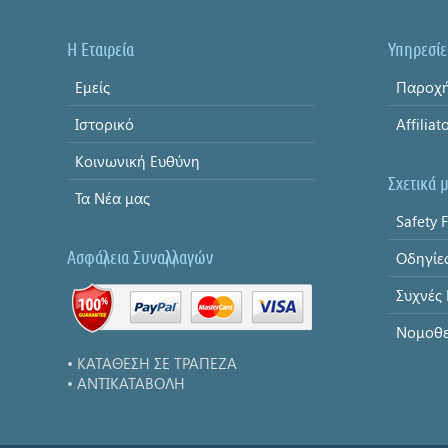
Η Εταιρεία
Υπηρεσίε
Εμείς
Παροχή
Ιστορικό
Affiliat
Κοινωνική Ευθύνη
Σχετικά 
Τα Νέα μας
Safety F
Ασφάλεια Συναλλαγών
Οδηγίε
Συχνές
Νομοθε
• ΚΑΤΑΘΕΣΗ ΣΕ ΤΡΑΠΕΖΑ
• ΑΝΤΙΚΑΤΑΒΟΛΗ