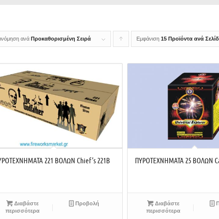
ινόμηση ανά
Προκαθορισμένη Σειρά
Εμφάνιση
Click
15 Προϊόντα ανά Σελί
to
order
products
ascending
ΥΡΟΤΕΧΝΗΜΑΤΑ 221 ΒΟΛΩΝ Chief’s 221B
ΠΥΡΟΤΕΧΝΗΜΑΤΑ 25 ΒΟΛΩΝ Cap
Διαβάστε
Προβολή
Διαβάστε
Π
περισσότερα
περισσότερα