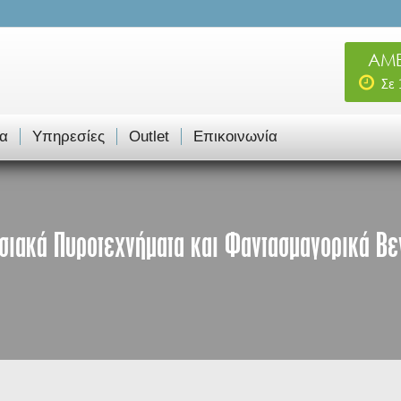
ΑΜΕ
Σε
α
Υπηρεσίες
Outlet
Επικοινωνία
σιακά Πυροτεχνήματα και Φαντασμαγορικά Βε