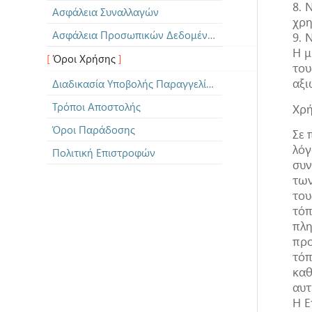
8. 
Ασφάλεια Συναλλαγών
χρη
Ασφάλεια Προσωπικών Δεδομένων
9. 
Η μ
Όροι Χρήσης
του
αξι
Διαδικασία Υποβολής Παραγγελίας
Τρόποι Αποστολής
Χρή
Όροι Παράδοσης
Σε 
λόγ
Πολιτική Επιστροφών
συν
των
του
τόπ
πλη
προ
τόπ
καθ
αυτ
Η Ε