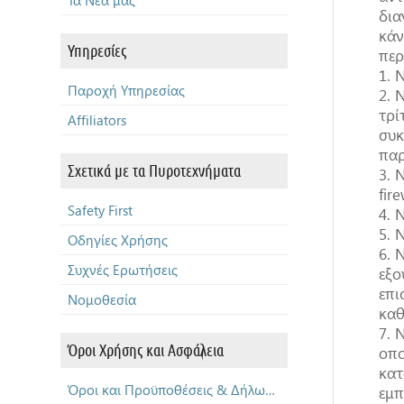
Τα Νέα μας
δια
κάν
Υπηρεσίες
περ
1. 
Παροχή Υπηρεσίας
2. 
τρί
Affiliators
συκ
παρ
Σχετικά με τα Πυροτεχνήματα
3. 
fir
Safety First
4. 
5. 
Οδηγίες Χρήσης
6. 
Συχνές Ερωτήσεις
εξο
επι
Νομοθεσία
καθ
7. 
Όροι Χρήσης και Ασφάλεια
οπο
κατ
Όροι και Προϋποθέσεις & Δήλωση Απορρήτου
εμπ