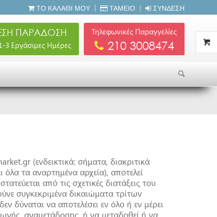
ΤΟ ΚΑΛΆΘΙ ΜΟΥ
ΤΑΜΕΊΟ
ΣΎΝΔΕΣΗ
ΣΗ ΠΑΡΑΔΟΣΗ
Τηλεφωνικές Παραγγελίες
210 3008474
 1-3 Εργάσιμες Ημέρες
rket.gr (ενδεικτικά: σήματα, διακριτικά
ι όλα τα αναρτημένα αρχεία), αποτελεί
στατεύεται από τις σχετικές διατάξεις του
λούνε συγκεκριμένα δικαιώματα τρίτων
 δεν δύναται να αποτελέσει εν όλο ή εν μέρει
ωγής, αναμετάδοσης, ή να μεταδοθεί ή να