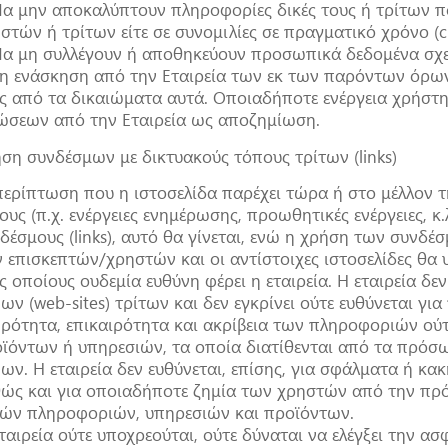
Να μην αποκαλύπτουν πληροφορίες δικές τους ή τρίτων 
στών ή τρίτων είτε σε συνομιλίες σε πραγματικό χρόνο (c
Να μη συλλέγουν ή αποθηκεύουν προσωπικά δεδομένα σχετ
η ενάσκηση από την Εταιρεία των εκ των παρόντων όρω
ς από τα δικαιώματα αυτά. Οποιαδήποτε ενέργεια χρήστη 
ώσεων από την Εταιρεία ως αποζημίωση.
ση συνδέσμων με δικτυακούς τόπους τρίτων (links)
περίπτωση που η ιστοσελίδα παρέχει τώρα ή στο μέλλον 
ους (π.χ. ενέργειες ενημέρωσης, προωθητικές ενέργειες, κ.
δέσμους (links), αυτό θα γίνεται, ενώ η χρήση των συνδέ
 επισκεπτών/χρηστών και οι αντίστοιχες ιστοσελίδες θα υ
ς οποίους ουδεμία ευθύνη φέρει η εταιρεία. Η εταιρεία δ
ων (web-sites) τρίτων και δεν εγκρίνει ούτε ευθύνεται γι
ρότητα, επικαιρότητα και ακρίβεια των πληροφοριών ούτε
ϊόντων ή υπηρεσιών, τα οποία διατίθενται από τα πρό
ων. Η εταιρεία δεν ευθύνεται, επίσης, για σφάλματα ή κα
ώς και για οποιαδήποτε ζημία των χρηστών από την π
ών πληροφοριών, υπηρεσιών και προϊόντων.
ταιρεία ούτε υποχρεούται, ούτε δύναται να ελέγξει την ασ