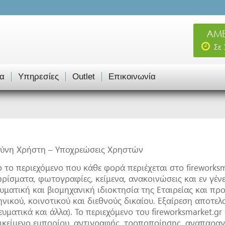
ΑΜΕ
Σε
α
Υπηρεσίες
Outlet
Επικοινωνία
ύνη Χρήστη – Υποχρεώσεις Χρηστών
 το περιεχόμενο που κάθε φορά περιέχεται στο fireworksma
ρίσματα, φωτογραφίες, κείμενα, ανακοινώσεις και εν γένε
υματική και βιομηχανική ιδιοκτησία της Εταιρείας και προ
ηνικού, κοινοτικού και διεθνούς δικαίου. Εξαίρεση αποτε
ευματικά και άλλα). Το περιεχόμενο του fireworksmarket.gr
ικείμενο εμπορίου, αντιγραφής, τροποποίησης, αναπαραγ