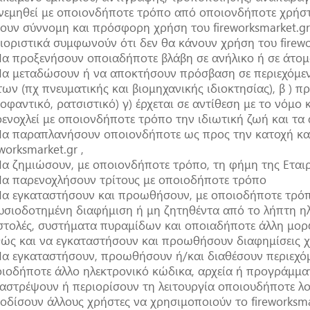
νεμηθεί με οποιονδήποτε τρόπο από οποιονδήποτε χρήστη
ουν σύννομη και πρόσφορη χρήση του fireworksmarket.gr. 
ιοριστικά συμφωνούν ότι δεν θα κάνουν χρήση του firewor
Να προξενήσουν οποιαδήποτε βλάβη σε ανήλικο ή σε άτομ
Να μεταδώσουν ή να αποκτήσουν πρόσβαση σε περιεχόμεν
των (πχ πνευματικής και βιομηχανικής ιδιοκτησίας), β ) 
οφαντικό, ρατσιστικό) γ) έρχεται σε αντίθεση με το νόμο 
ενοχλεί με οποιονδήποτε τρόπο την ιδιωτική ζωή και τα 
Να παραπλανήσουν οποιονδήποτε ως προς την κατοχή κα
eworksmarket.gr ,
Να ζημιώσουν, με οποιονδήποτε τρόπο, τη φήμη της Εταιρ
Να παρενοχλήσουν τρίτους με οποιοδήποτε τρόπο
Να εγκαταστήσουν και προωθήσουν, με οποιοδήποτε τρόπ
υσιοδοτημένη διαφήμιση ή μη ζητηθέντα από το λήπτη ηλ
στολές, συστήματα πυραμίδων και οποιαδήποτε άλλη μο
ώς και να εγκαταστήσουν και προωθήσουν διαφημίσεις χω
Να εγκαταστήσουν, προωθήσουν ή/και διαθέσουν περιεχόμ
ιοδήποτε άλλο ηλεκτρονικό κώδικα, αρχεία ή προγράμμα
αστρέψουν ή περιορίσουν τη λειτουργία οποιουδήποτε λο
οδίσουν άλλους χρήστες να χρησιμοποιούν το fireworksmar