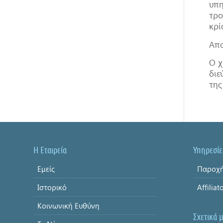
υπη
τρο
κρί
Απο
O χ
διε
της
Η Εταιρεία
Υπηρεσίε
Εμείς
Παροχή
Ιστορικό
Affiliat
Κοινωνική Ευθύνη
Σχετικά 