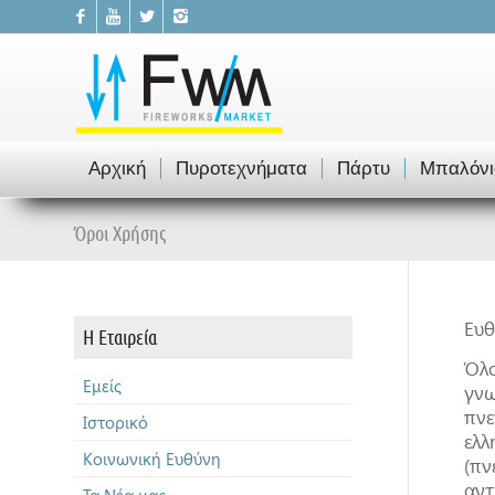
Αρχική
Πυροτεχνήματα
Πάρτυ
Μπαλόνι
Όροι Χρήσης
Ευθ
Η Εταιρεία
Όλο
Εμείς
γνω
πνε
Ιστορικό
ελλ
Κοινωνική Ευθύνη
(πν
αντ