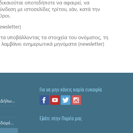
δικαιούται οποτεδήποτε να αφαιρεί, να
νδεση με ιστοσελίδες τρίτου, εάν, κατά την
Όροι.
wsletter)
ητα υποβάλλοντας τα στοιχεία του ονόματος, τη
 λαμβάνει ενημερωτικά μηνύματα (newsletter)
Για να μην χάνεις καμία ευκαιρία
Όροι και Προϋποθέσεις & Δήλωση Απορρήτου
Ελάτε στην Παρέα μας
Ασφάλεια Προσωπικών Δεδομένων