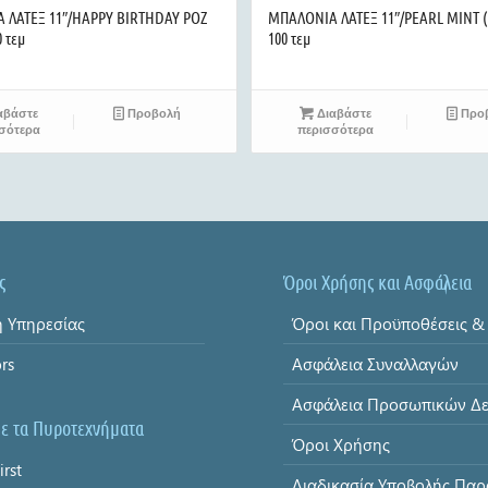
 ΛΑΤΕΞ 11″/HAPPY BIRTHDAY ΡΟΖ
ΜΠΑΛΟΝΙΑ ΛΑΤΕΞ 11″/PEARL MINT (
 τεμ
100 τεμ
αβάστε
Προβολή
Διαβάστε
Προ
σότερα
περισσότερα
ς
Όροι Χρήσης και Ασφάλεια
 Υπηρεσίας
ors
Ασφάλεια Συναλλαγών
με τα Πυροτεχνήματα
Όροι Χρήσης
irst