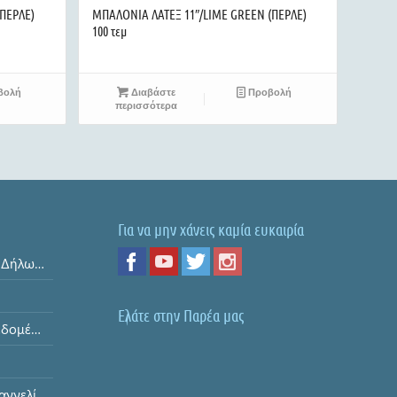
ΠΕΡΛΕ)
ΜΠΑΛΟΝΙΑ ΛΑΤΕΞ 11″/LIME GREEN (ΠΕΡΛΕ)
100 τεμ
βολή
Διαβάστε
Προβολή
περισσότερα
Για να μην χάνεις καμία ευκαιρία
Όροι και Προϋποθέσεις & Δήλωση Απορρήτου
Ελάτε στην Παρέα μας
Ασφάλεια Προσωπικών Δεδομένων
Διαδικασία Υποβολής Παραγγελίας