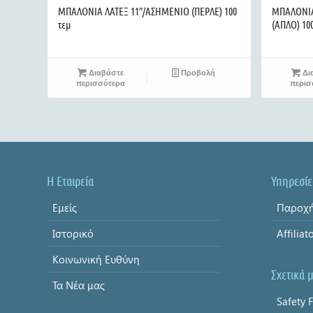
ΜΠΑΛΟΝΙΑ ΛΑΤΕΞ 11″/ΑΣΗΜΕΝΙΟ (ΠΕΡΛΕ) 100
ΜΠΑΛΟΝΙΑ
τεμ
(ΑΠΛΟ) 100
Διαβάστε
Προβολή
Δι
περισσότερα
περισ
Η Εταιρεία
Υπηρεσίε
Εμείς
Παροχή
Ιστορικό
Affiliat
Κοινωνική Ευθύνη
Σχετικά 
Τα Νέα μας
Safety F