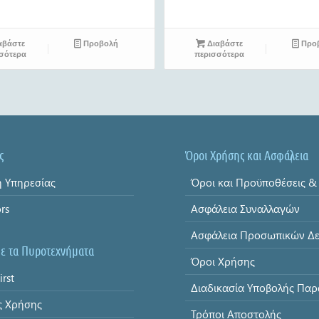
αβάστε
Προβολή
Διαβάστε
Προ
σότερα
περισσότερα
ς
Όροι Χρήσης και Ασφάλεια
 Υπηρεσίας
ors
Ασφάλεια Συναλλαγών
με τα Πυροτεχνήματα
Όροι Χρήσης
irst
ς Χρήσης
Τρόποι Αποστολής