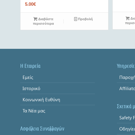
5.00
€
Δι
Διαβάστε
Προβολή
περισ
περισσότερα
Η Εταιρεία
Υπηρεσίε
Εμείς
Παροχή
Ιστορικό
Affiliat
Κοινωνική Ευθύνη
Σχετικά 
Τα Νέα μας
Safety F
Ασφάλεια Συναλλαγών
Οδηγίε