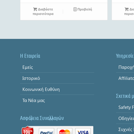
Διαβάστε
Προβολή
Δι
περισσότερα
περισ
Η Εταιρεία
Υπηρεσίε
Εμείς
Παροχή
Ιστορικό
Affiliat
Κοινωνική Ευθύνη
Σχετικά 
Τα Νέα μας
Safety F
Ασφάλεια Συναλλαγών
Οδηγίε
Συχνές