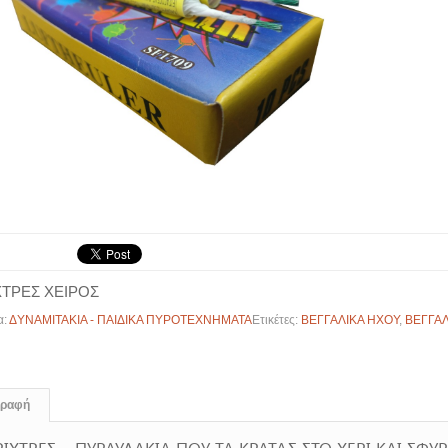
ΧΤΡΕΣ ΧΕΙΡΟΣ
α:
ΔYNAMITAKIA - ΠAIΔIKA ΠYPOTEXNHMATA
Ετικέτες:
ΒΕΓΓΑΛΙΚΑ ΗΧΟΥ
,
ΒΕΓΓΑΛ
γραφή
ΙΧΤΡΕΣ – ΠΥΡΑΥΛΑΚΙΑ ΠΟΥ ΤΑ ΚΡΑΤΑΣ ΣΤΟ ΧΕΡΙ ΚΑΙ ΣΦΥΡ