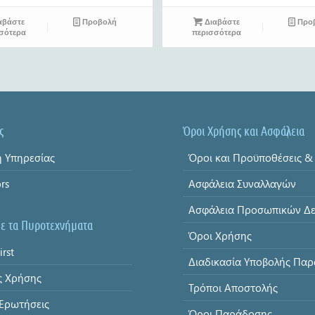
αβάστε
Προβολή
Διαβάστε
Προ
σότερα
περισσότερα
ς
Όροι Χρήσης και Ασφάλεια
 Υπηρεσίας
ors
Ασφάλεια Συναλλαγών
με τα Πυροτεχνήματα
Όροι Χρήσης
irst
ς Χρήσης
Τρόποι Αποστολής
 Ερωτήσεις
Όροι Παράδοσης