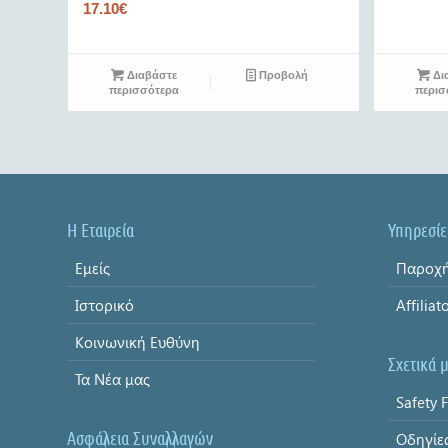
17.10
€
Διαβάστε
Προβολή
Δι
περισσότερα
περισ
Η Εταιρεία
Υπηρεσίε
Εμείς
Παροχή
Ιστορικό
Affiliat
Κοινωνική Ευθύνη
Σχετικά 
Τα Νέα μας
Safety F
Ασφάλεια Συναλλαγών
Οδηγίε