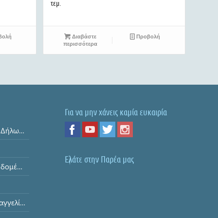
τεμ.
βολή
Διαβάστε
Προβολή
περισσότερα
Για να μην χάνεις καμία ευκαιρία
Όροι και Προϋποθέσεις & Δήλωση Απορρήτου
Ελάτε στην Παρέα μας
Ασφάλεια Προσωπικών Δεδομένων
Διαδικασία Υποβολής Παραγγελίας