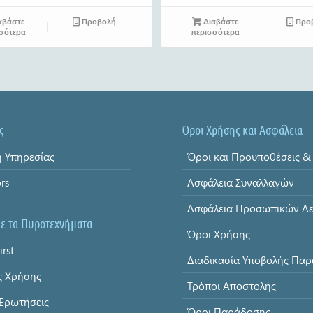
αβάστε
Προβολή
Διαβάστε
Προ
σότερα
περισσότερα
ς
Όροι Χρήσης και Ασφάλεια
 Υπηρεσίας
ors
Ασφάλεια Συναλλαγών
με τα Πυροτεχνήματα
Όροι Χρήσης
irst
ς Χρήσης
Τρόποι Αποστολής
 Ερωτήσεις
Όροι Παράδοσης