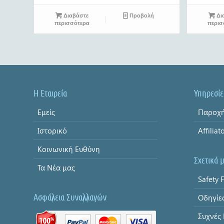
Διαβάστε
Προβολή
Δι
περισσότερα
περισ
Η Εταιρεία
Υπηρεσίε
Εμείς
Παροχή
Ιστορικό
Affiliat
Κοινωνική Ευθύνη
Σχετικά 
Τα Νέα μας
Safety F
Ασφάλεια Συναλλαγών
Οδηγίε
Συχνές