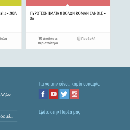
’s – 200Α
ΠΥΡΟΤΕΧΝΗΜΑΤΑ 8 ΒΟΛΩΝ ROMAN CANDLE –
8A
βολή
Διαβάστε
Προβολή
περισσότερα
Για να μην χάνεις καμία ευκαιρία
Όροι και Προϋποθέσεις & Δήλωση Απορρήτου
Ελάτε στην Παρέα μας
Ασφάλεια Προσωπικών Δεδομένων