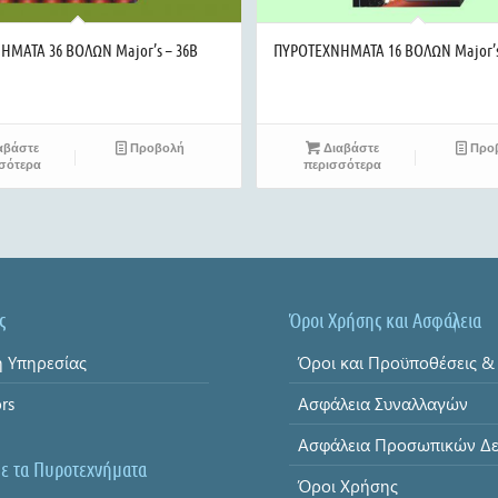
ΜΑΤΑ 36 ΒΟΛΩΝ Major’s – 36B
ΠΥΡΟΤΕΧΝΗΜΑΤΑ 16 ΒΟΛΩΝ Major’s
αβάστε
Προβολή
Διαβάστε
Προ
σότερα
περισσότερα
ς
Όροι Χρήσης και Ασφάλεια
 Υπηρεσίας
ors
Ασφάλεια Συναλλαγών
με τα Πυροτεχνήματα
Όροι Χρήσης